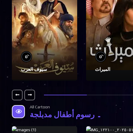
%
%
0
0
الميراث
سيوف العرب
All Cartoon
رسوم أطفال مدبلجة