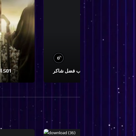
%
0
0
يا غايب فضل شاكر S01
الفاروق عمر S01