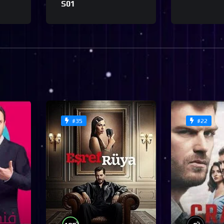
S01
#35
#22
%
%