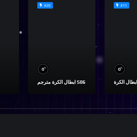
#20
#11
%
%
0
0
ابطال الكرة مترجم S06