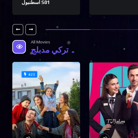
اسطنبول S01
All Movies
تركي مدبلج
#23
%
%