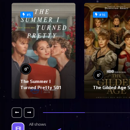
#5
#16
%
0
%
0
The Summer I
Turned Pretty S01
The Gilded Age 
All shows