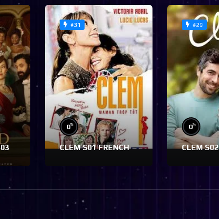
#31
#29
%
%
0
0
S03
CLEM S01 FRENCH
CLEM S02