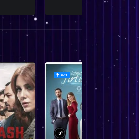
#21
%
0
0