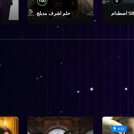
100
0
دام S01
حلم اشرف مدبلج
#32