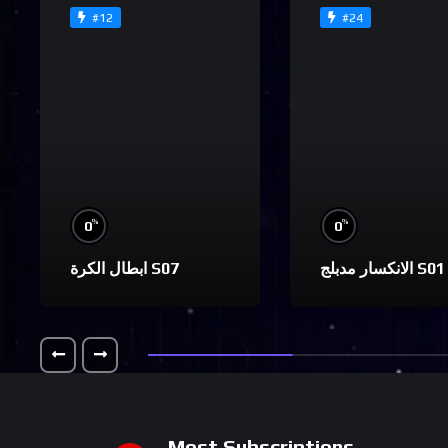
#12
#24
%
%
0
0
الانكسار مدبلج S01
ابطال الكرة S07
Most Subscriptions