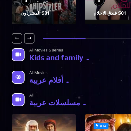
0
0
فندق الاحلام S01
المشردون S01
All Movies & series
Kids and family
All Movies
أفلام عربية
All
مسلسلات عربية
#34