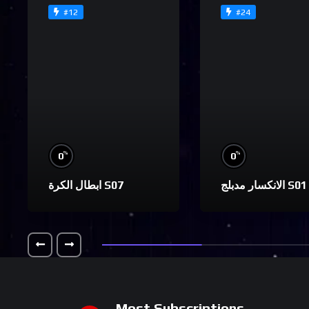
#12
#24
%
%
0
0
الانكسار مدبلج S01
ابطال الكرة S07
Most Subscriptions