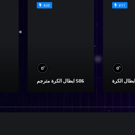
#20
#11
%
%
0
0
ابطال الكرة مترجم S06