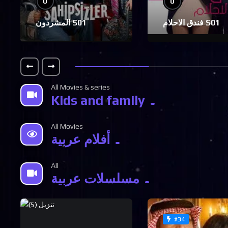
0
0
فندق الاحلام S01
المشردون S01
All Movies & series
Kids and family
All Movies
أفلام عربية
All
مسلسلات عربية
#34