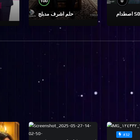
100
0
دام S01
حلم اشرف مدبلج
#32