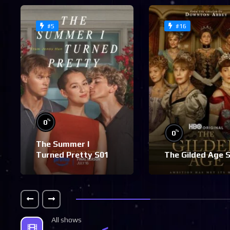
#5
#16
%
0
%
0
The Summer I
Turned Pretty S01
The Gilded Age 
All shows