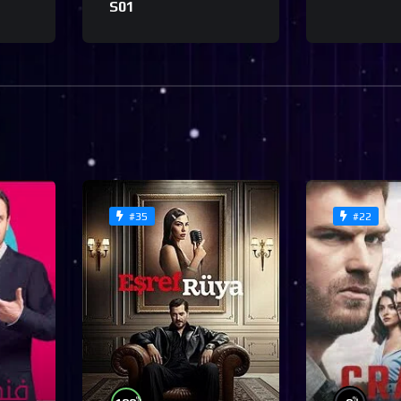
S01
#35
#22
%
%