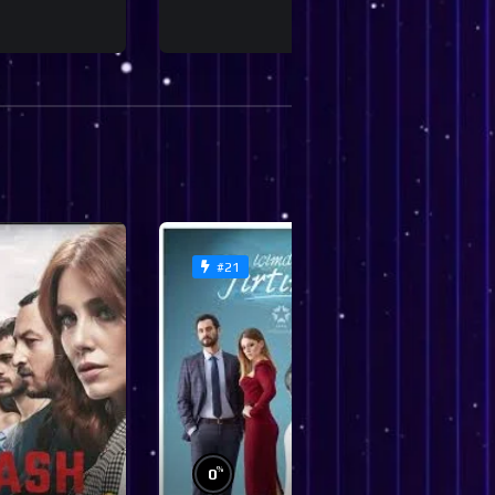
#21
%
0
0