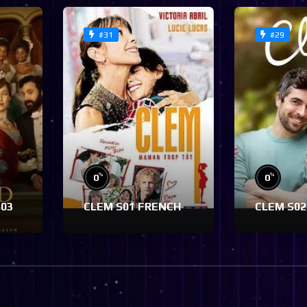
#31
#29
%
%
0
0
S03
CLEM S01 FRENCH
CLEM S02