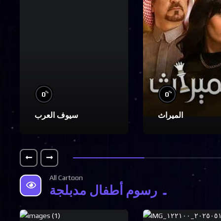
%
%
0
0
الميراث
سيوف العرب
All Cartoon
رسوم أطفال مدبلجة