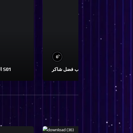
%
0
0
يا غايب فضل شاكر S01
الفاروق عمر S01