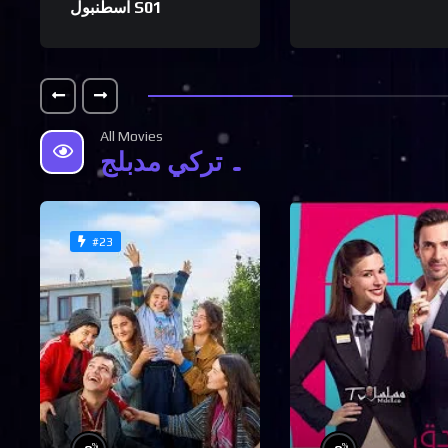
اسطنبول S01
All Movies
تركي مدبلج
#23
%
%