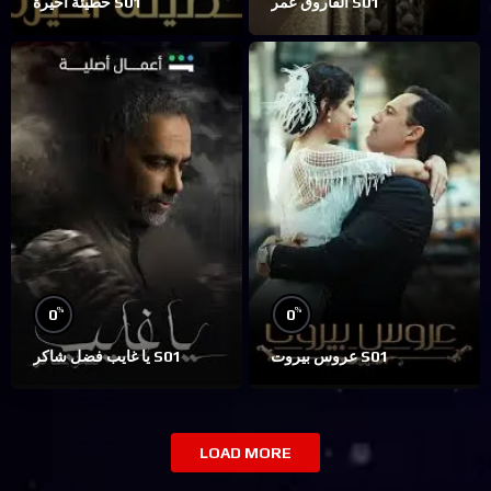
الفاروق عمر S01
خطيئة أخيرة S01
%
%
0
0
عروس بيروت S01
يا غايب فضل شاكر S01
LOAD MORE