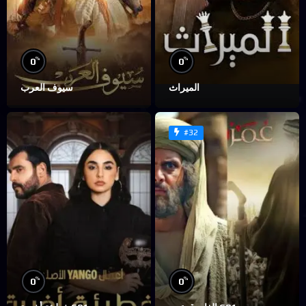
%
%
0
0
الميراث
سيوف العرب
#32
%
%
0
0