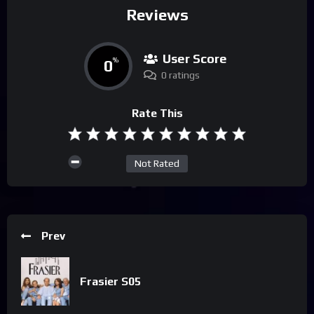
Reviews
User Score
0
%
0 ratings
Rate This
Not Rated
Prev
Frasier S05