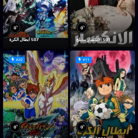
%
%
0
0
الانكسار مدبلج S01
ابطال الكرة S07
#20
#11
%
%
0
0