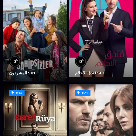
%
%
0
0
فندق الاحلام S01
المشردون S01
#34
#21