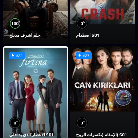
%
%
100
0
اصطدام S01
حلم اشرف مدبلج
#22
#27
%
%
0
0
الإنتقام (تكسرات الروح) S01
الاعصار الذي بداخلي S01