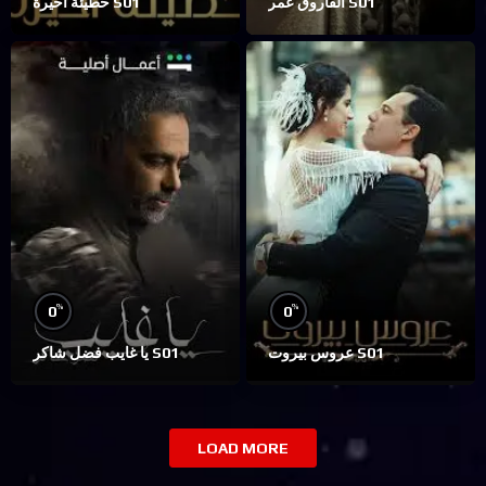
الفاروق عمر S01
خطيئة أخيرة S01
%
%
0
0
عروس بيروت S01
يا غايب فضل شاكر S01
LOAD MORE