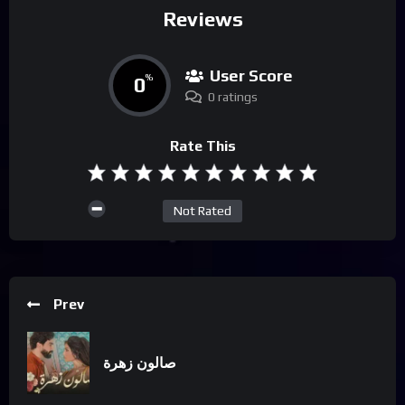
Reviews
User Score
0
%
0 ratings
Rate This
Not Rated
Prev
صالون زهرة