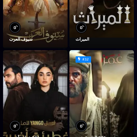
%
%
0
0
الميراث
سيوف العرب
#32
%
%
0
0