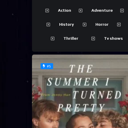
Action
Adventure
History
Horror
Thriller
Tv shows
#5