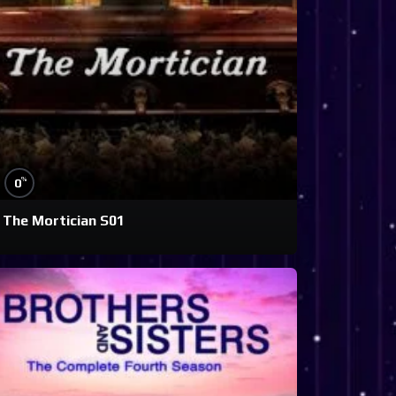
%
0
The Mortician S01