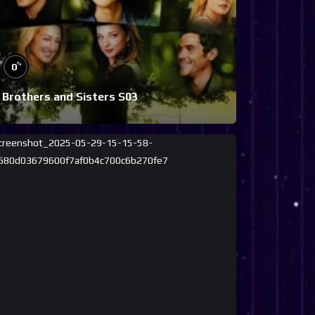
%
0
Brothers and Sisters S03