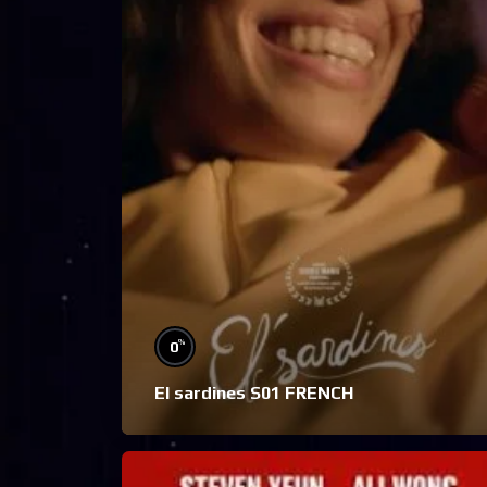
%
0
El sardines S01 FRENCH