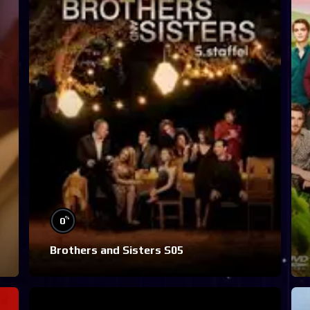
%
0
Brothers and Sisters S05