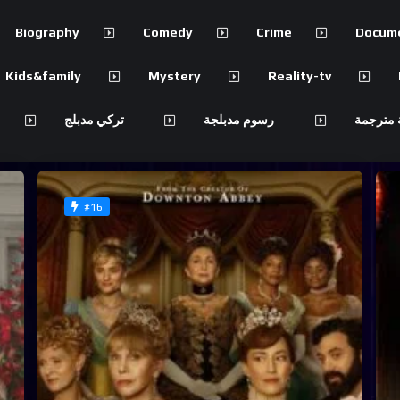
Biography
Comedy
Crime
Docum
Kids&family
Mystery
Reality-tv
 مترجمة
رسوم مدبلجة
تركي مدبلج
#16