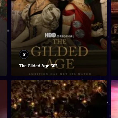
%
0
The Gilded Age S03