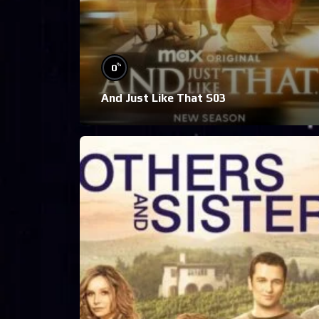
%
0
And Just Like That S03