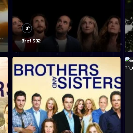
%
0
Bref S02