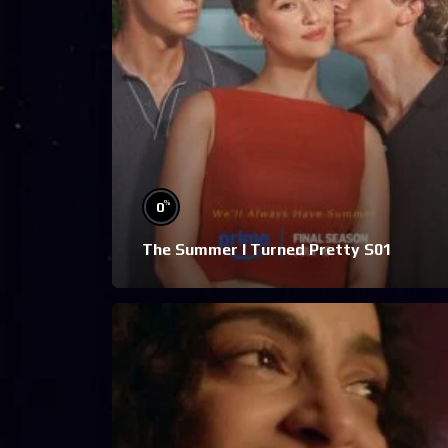
%
0
The Summer I Turned Pretty S01