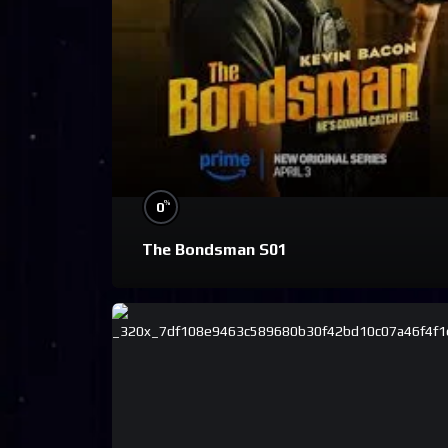
%
0
The Bondsman S01