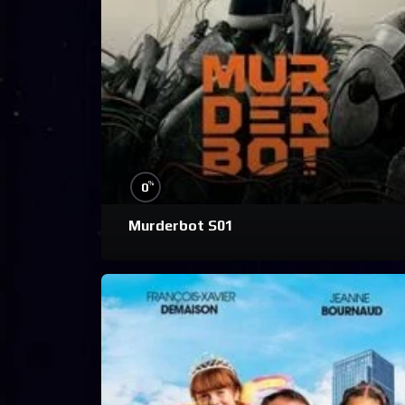
%
0
Murderbot S01