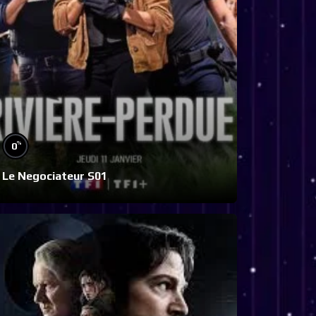
%
0
Le Negociateur S01