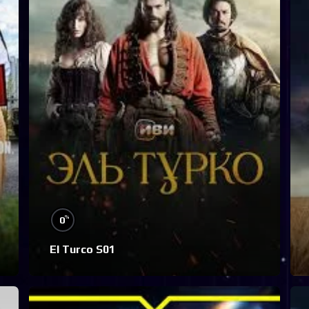
%
0
El Turco S01