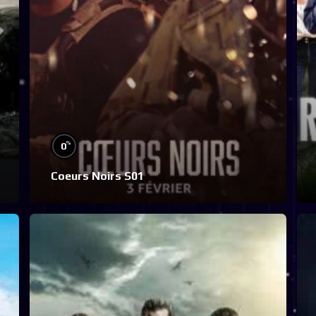
%
0
Coeurs Noirs S01