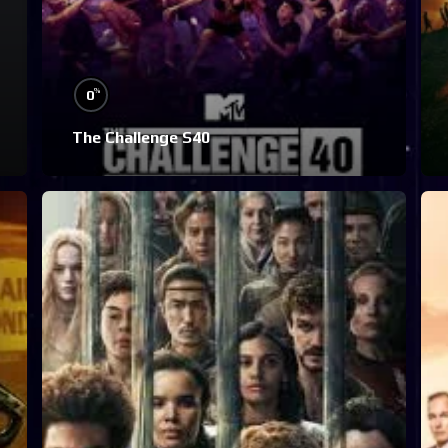
%
0
The Challenge S40