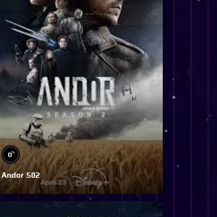
%
0
Andor S02