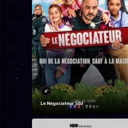
%
0
Le Negociateur S02