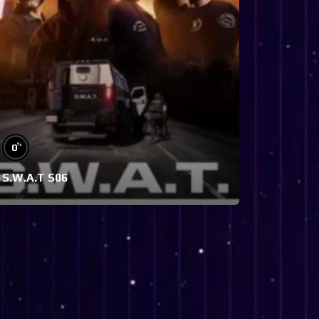
%
0
S.W.A.T S06