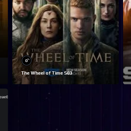
%
0
The Wheel of Time S03