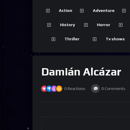
Action
Adventure
History
Horror
Thriller
Tv shows
Damián Alcázar
0
Reactions
0
Comments