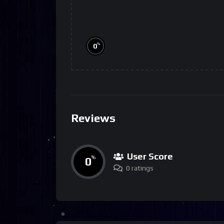
%
0
Reviews
User Score
0
%
0 ratings