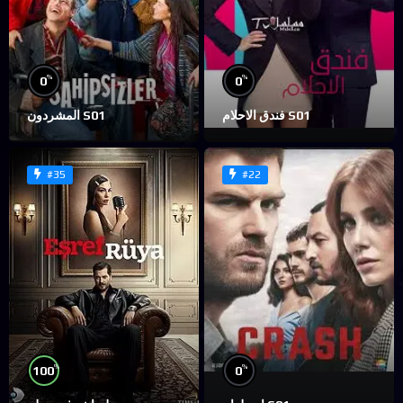
%
%
0
0
فندق الاحلام S01
المشردون S01
#35
#22
%
%
100
0