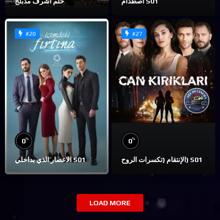
اصطدام S01
حلم اشرف مدبلج
#20
#27
%
%
0
0
الإنتقام (تكسرات الروح) S01
الاعصار الذي بداخلي S01
LOAD MORE