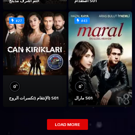
اصطدام S01
حلم اشرف مدبلج
#27
#43
%
%
0
0
مارال S01
الإنتقام (تكسرات الروح) S01
LOAD MORE