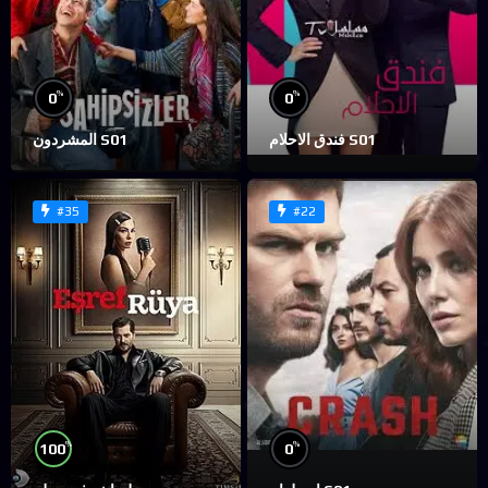
%
%
0
0
فندق الاحلام S01
المشردون S01
#35
#22
%
%
100
0