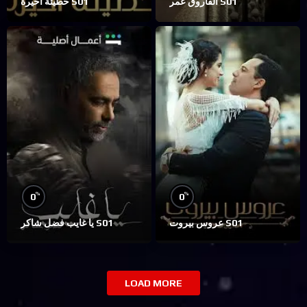
الفاروق عمر S01
خطيئة أخيرة S01
%
%
0
0
عروس بيروت S01
يا غايب فضل شاكر S01
LOAD MORE