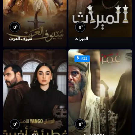
%
%
0
0
الميراث
سيوف العرب
#33
%
%
0
0