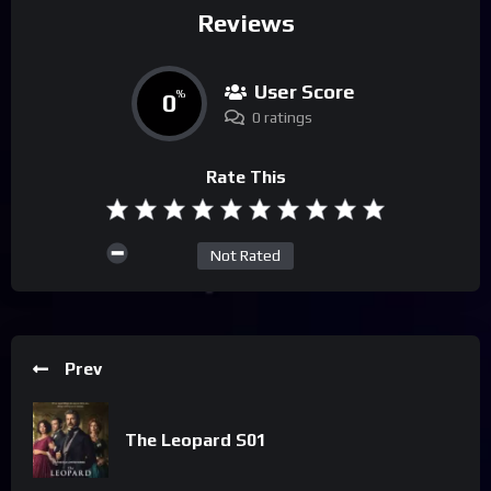
Reviews
User Score
0
%
0 ratings
Rate This
Not Rated
Prev
The Leopard S01