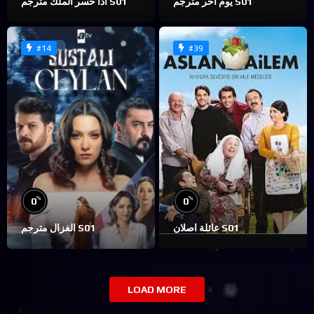
يوم آخر مترجم S01
اذا خسر الملك مترجم S01
#14
#39
%
%
0
0
عائلة اصلان S01
الغزال مترجم S01
LOAD MORE