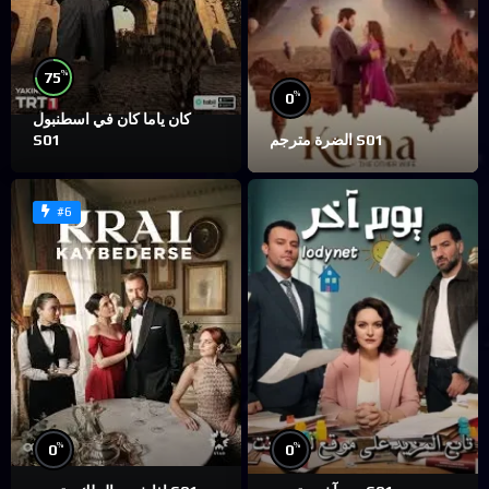
%
75
%
0
كان ياما كان في اسطنبول
S01
الضرة مترجم S01
#6
%
%
0
0