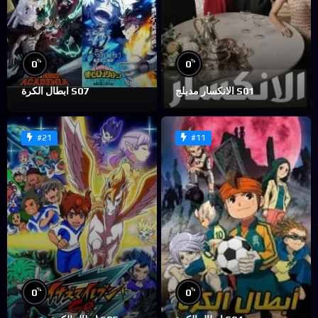
%
%
0
0
الانكسار مدبلج S01
ابطال الكرة S07
#21
#11
%
%
0
0