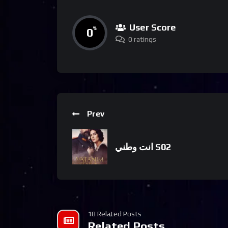
User Score
0
%
0 ratings
Prev
انت وطني S02
18 Related Posts
Related Posts