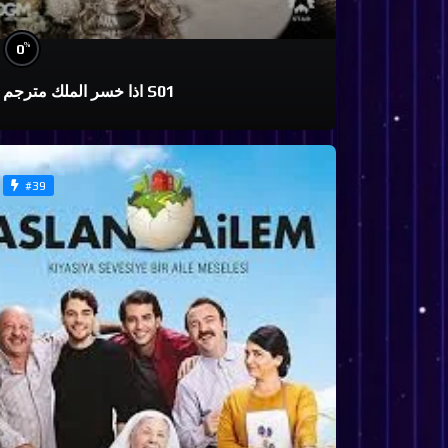
%
0
اذا خسر الملك مترجم S01
#39