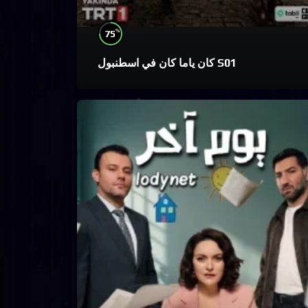
%
75
كان ياما كان في اسطنبول S01