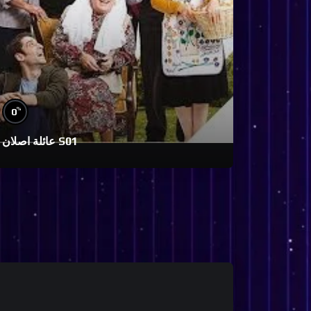
%
0
عائلة اصلان S01