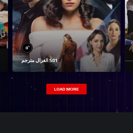
%
0
الغزال مترجم S01
LOAD MORE