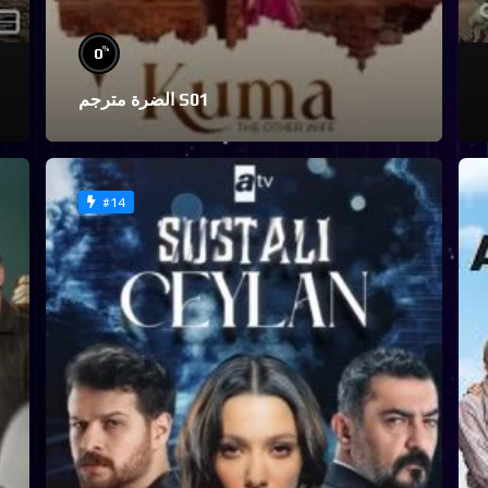
%
0
الضرة مترجم S01
#14