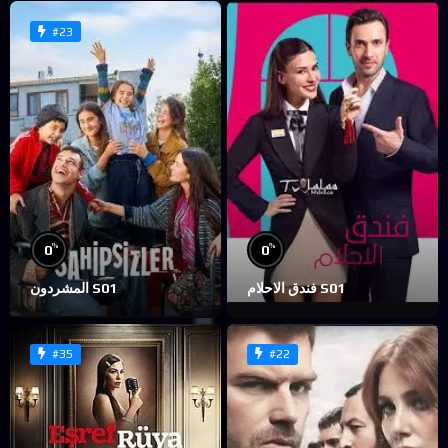
#23
%
%
0
0
فندق الاحلام S01
المشردون S01
#35
#22