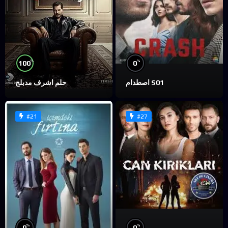
%
%
100
0
اصطدام S01
حلم اشرف مدبلج
#21
#27
%
%
0
0