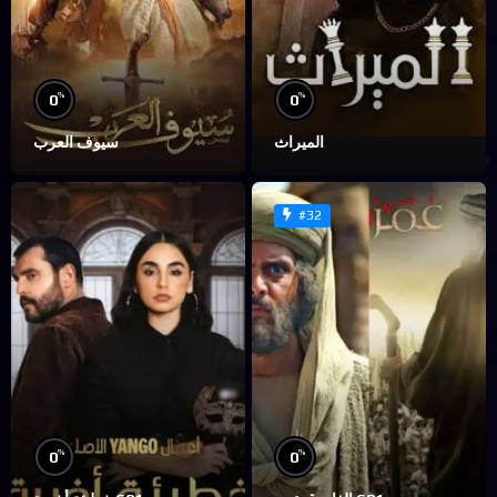
%
%
0
0
الميراث
سيوف العرب
#32
%
%
0
0