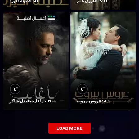
الفاروق عمر S01
خطيئة أخيرة S01
%
%
0
0
عروس بيروت S01
يا غايب فضل شاكر S01
LOAD MORE