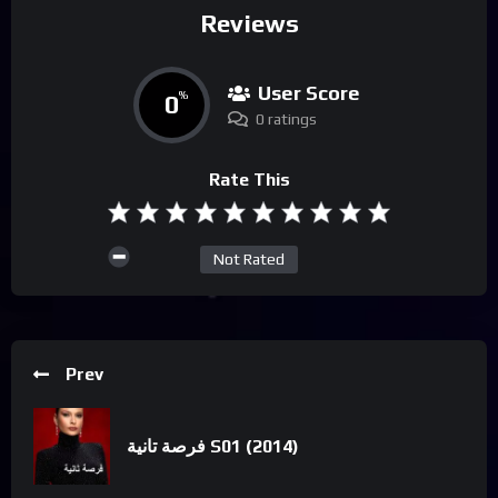
Reviews
User Score
0
%
0 ratings
Rate This
Not Rated
Prev
فرصة تانية S01 (2014)