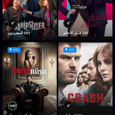
%
%
0
0
فندق الاحلام S01
المشردون S01
#35
#22
%
%
100
0