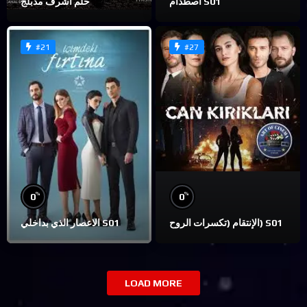
اصطدام S01
حلم اشرف مدبلج
#21
#27
%
%
0
0
الإنتقام (تكسرات الروح) S01
الاعصار الذي بداخلي S01
LOAD MORE