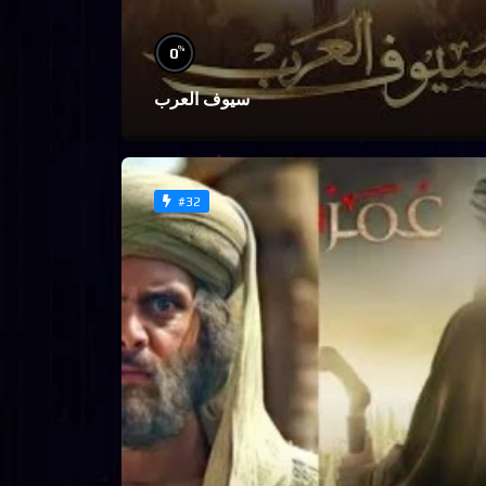
%
0
سيوف العرب
#32