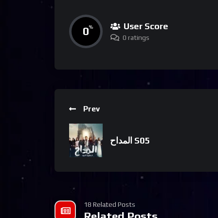
User Score
0
%
0 ratings
Prev
المداح S05
18 Related Posts
Related Posts