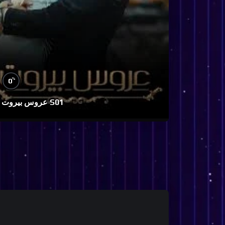
%
0
عروس بيروت S01