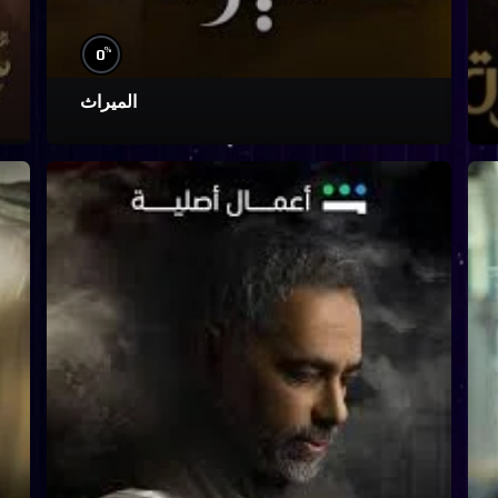
%
0
الميراث