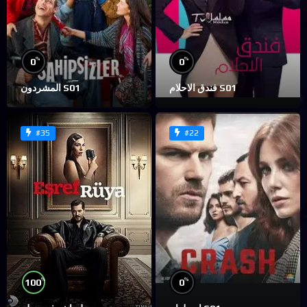
%
%
0
0
فندق الاحلام S01
المشردون S01
#35
#22
%
%
100
0