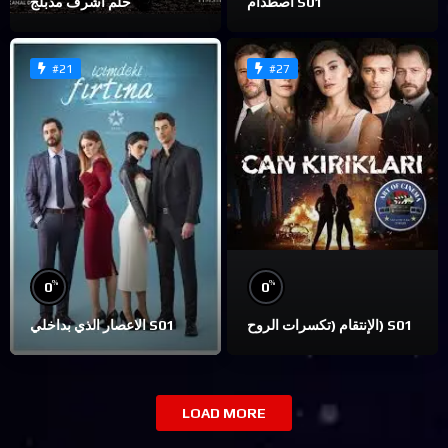
اصطدام S01
حلم اشرف مدبلج
#21
#27
%
%
0
0
الإنتقام (تكسرات الروح) S01
الاعصار الذي بداخلي S01
LOAD MORE