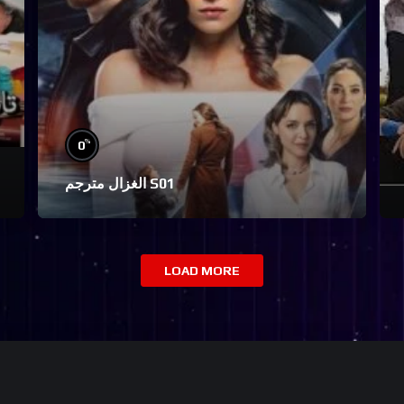
%
0
الغزال مترجم S01
LOAD MORE