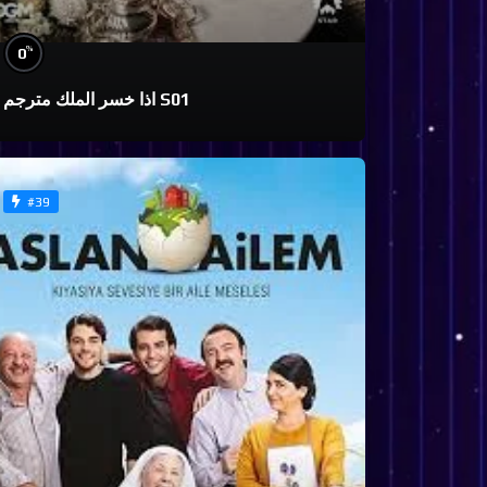
%
0
اذا خسر الملك مترجم S01
#39