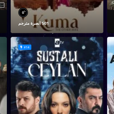
%
0
الضرة مترجم S01
#14