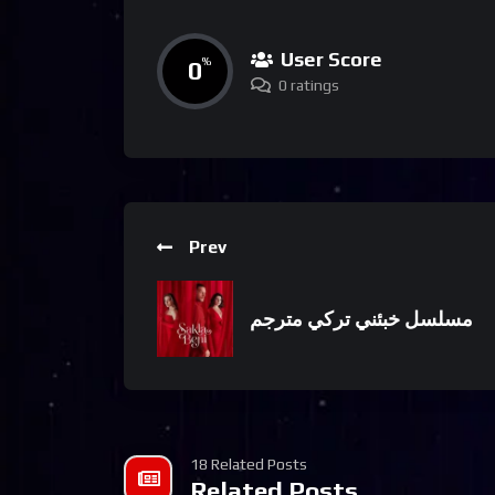
User Score
0
%
0 ratings
Prev
مسلسل خبئني تركي مترجم
18 Related Posts
Related Posts