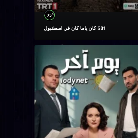
%
75
كان ياما كان في اسطنبول S01