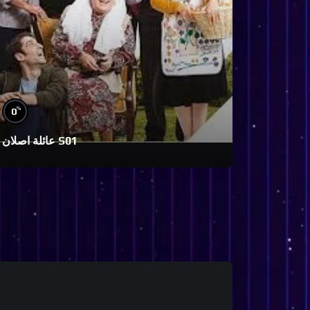
%
0
عائلة اصلان S01