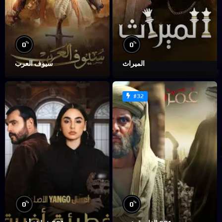
%
%
0
0
الميراث
سيوف العرب
#32
%
%
0
0