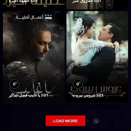
الفاروق عمر S01
خطيئة أخيرة S01
%
%
0
0
عروس بيروت S01
يا غايب فضل شاكر S01
LOAD MORE