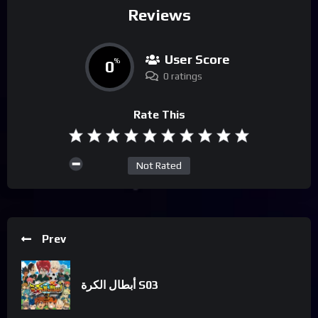
Reviews
User Score
0
%
0 ratings
Rate This
Not Rated
Prev
أبطال الكرة S03