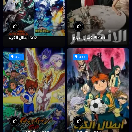
%
%
0
0
الانكسار مدبلج S01
ابطال الكرة S07
#20
#11
%
%
0
0