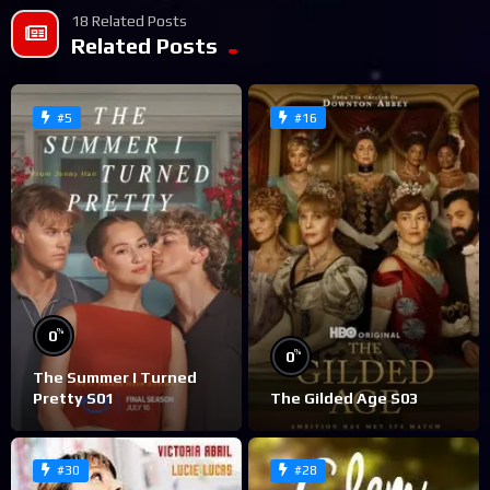
18 Related Posts
Related Posts
#5
#16
%
0
%
0
The Summer I Turned
Pretty S01
The Gilded Age S03
#30
#28