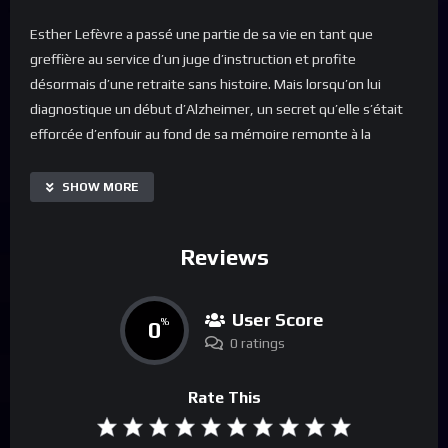
Esther Lefèvre a passé une partie de sa vie en tant que
greffière au service d’un juge d’instruction et profite
désormais d’une retraite sans histoire. Mais lorsqu’on lui
diagnostique un début d’Alzheimer, un secret qu’elle s’était
efforcée d’enfouir au fond de sa mémoire remonte à la
surface. Elle extrait de ses archives une liste de noms et
commence à éliminer, une à une, les personnes qui y sont
SHOW MORE
mentionnées, se muant en une justicière énigmatique et
maladroite. Alors qu’elle met en oeuvre sa vengeance avant
Reviews
que l’oubli ne la gagne, une jeune flic talentueuse et
fonceuse, Célia Le Goff, voit son quotidien basculer lorsqu’elle
découvre qu’un tueur en série laisse des messages à son
User Score
0
%
intention sur les corps de ses victimes. L’enquête la mènera
0 ratings
sur les lieux de son enfance là où est enfoui le plus sombre
secret de son passé. Esther cherche à se souvenir et Célia à
Rate This
oublier. Les deux destins se rejoignent et s’unissent.