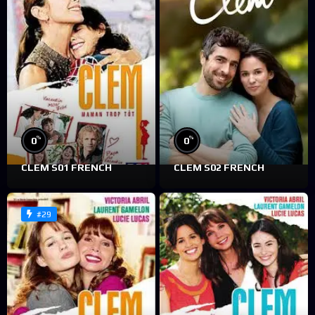
%
%
0
0
CLEM S01 FRENCH
CLEM S02 FRENCH
#29