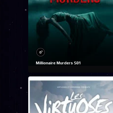
%
0
Millionaire Murders S01