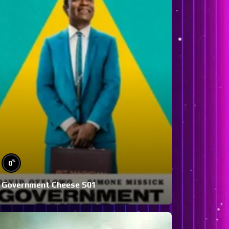
%
0
Government Cheese S01