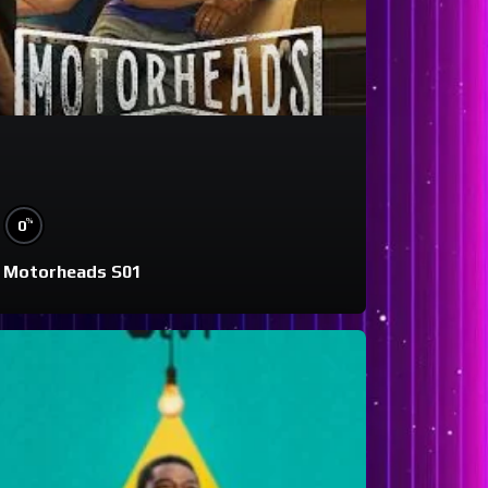
%
0
Motorheads S01