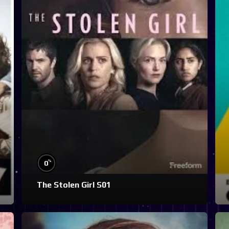
%
0
The Stolen Girl S01