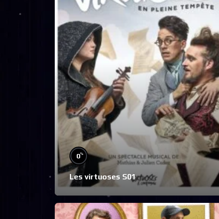
%
0
Les virtuoses S01