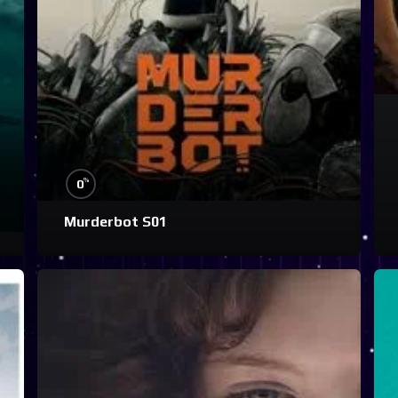
%
0
Murderbot S01