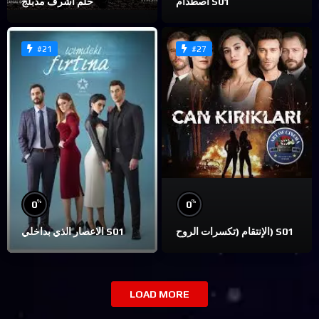
اصطدام S01
حلم اشرف مدبلج
#21
#27
%
%
0
0
الإنتقام (تكسرات الروح) S01
الاعصار الذي بداخلي S01
LOAD MORE