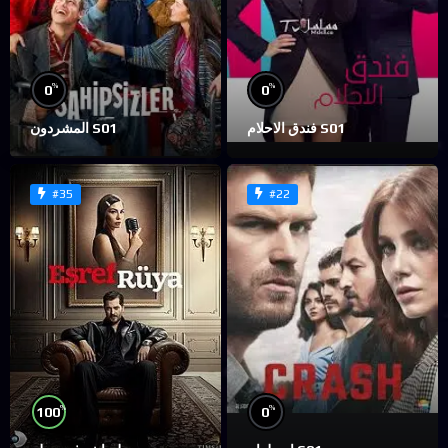
%
%
0
0
فندق الاحلام S01
المشردون S01
#35
#22
%
%
100
0