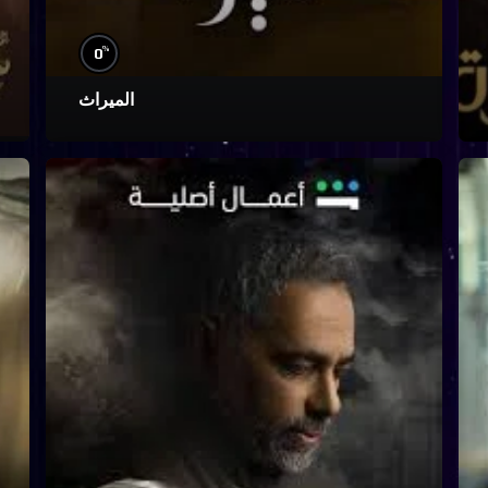
%
0
الميراث