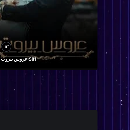
%
0
عروس بيروت S01