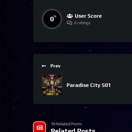
User Score
0
%
0 ratings
Prev
Paradise City S01
18 Related Posts
Related Posts