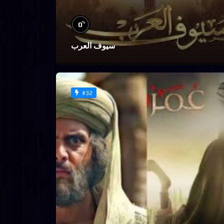
%
0
سيوف العرب
#32