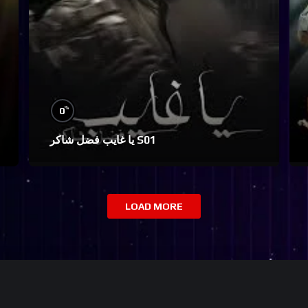
%
0
يا غايب فضل شاكر S01
LOAD MORE