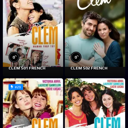
%
%
0
0
CLEM S01 FRENCH
CLEM S02 FRENCH
#29