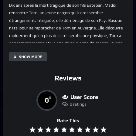
Dix ans après la mort tragique de son fils Esteban, Maddi
rencontre Tom, un jeune garçon qui lui ressemble
étrangement. Intriguée, elle déménage de son Pays Basque
natal pour se rapprocher de Tom en Auvergne. Elle découvre
rapidement qu’en plus de la ressemblance physique, Tom a
des réminiscences et visions de souvenirs d’Esteban. Quand
une série de meurtres secoue la paisible région, Maddi ne
SHOW MORE
peut s’empêcher de se demander : ces événements sont-ils
liés à la mort de son fils ? Qui est vraiment Tom et quel est
son lien avec Esteban ?
Reviews
User Score
0
%
0 ratings
Rate This