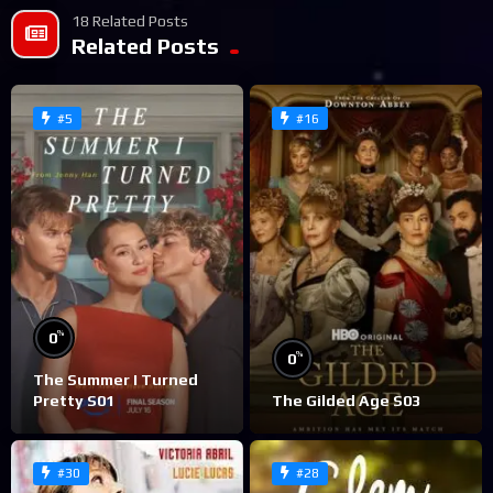
18 Related Posts
Related Posts
#5
#16
%
0
%
0
The Summer I Turned
Pretty S01
The Gilded Age S03
#30
#28